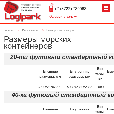
+7 (8722) 739063
Оформить заявку
Главная
Информация
Размеры контейнеров
Размеры морских
контейнеров
20-ти футовый стандартный к
Вес
Внешние
Внутренние
Вме
тары,
размеры, мм
размеры, мм
кг
6096x2370x2591
5935x2335x2383
2080
40-ка футовый стандартный к
Вес
Внешние
Внутренние
Вме
тары,