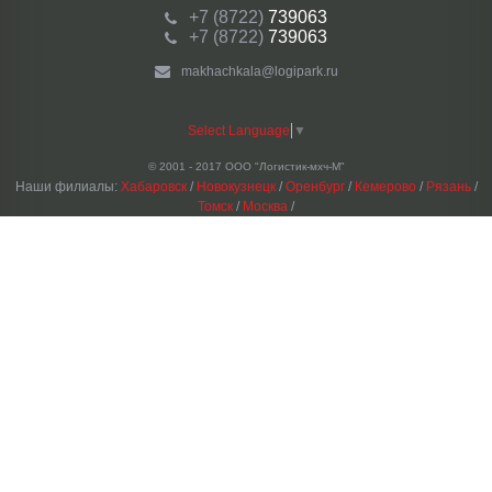
+7 (8722)
739063
+7 (8722)
739063
makhachkala@logipark.ru
Select Language
▼
© 2001 - 2017 ООО "Логистик-мхч-М"
Наши филиалы:
Хабаровск
/
Новокузнецк
/
Оренбург
/
Кемерово
/
Рязань
/
Томск
/
Москва
/