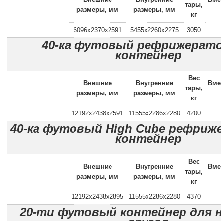
тары,
размеры, мм
размеры, мм
кг
6096x2370x2591
5455x2260x2275
3050
40-ка футовый рефрижерат
контейнер
Вес
Внешние
Внутренние
Вме
тары,
размеры, мм
размеры, мм
кг
12192x2438x2591
11555x2286x2280
4200
40-ка футовый High Cube рефри
контейнер
Вес
Внешние
Внутренние
Вме
тары,
размеры, мм
размеры, мм
кг
12192x2438x2895
11555x2286x2280
4370
20-ти футовый контейнер для 