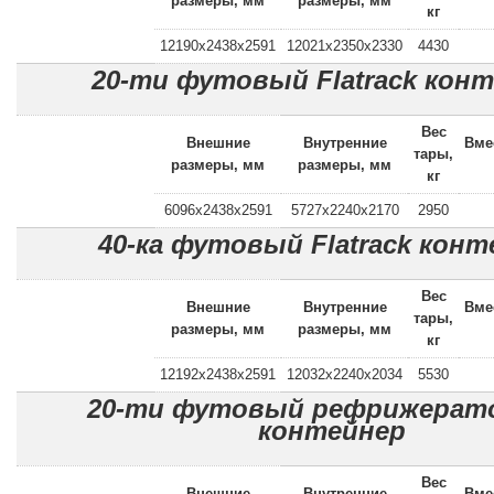
размеры, мм
размеры, мм
кг
12190x2438x2591
12021x2350x2330
4430
20-ти футовый Flatrack кон
Вес
Внешние
Внутренние
Вме
тары,
размеры, мм
размеры, мм
кг
6096x2438x2591
5727x2240x2170
2950
40-ка футовый Flatrack конт
Вес
Внешние
Внутренние
Вме
тары,
размеры, мм
размеры, мм
кг
12192x2438x2591
12032x2240x2034
5530
20-ти футовый рефрижерат
контейнер
Вес
Внешние
Внутренние
Вме