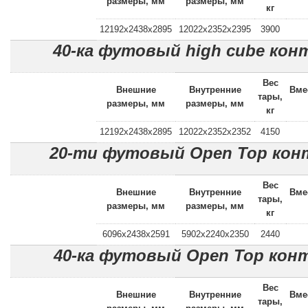
размеры, мм
размеры, мм
кг
12192x2438x2895
12022x2352x2395
3900
40-ка футовый high cube кон
Вес
Внешние
Внутренние
Вме
тары,
размеры, мм
размеры, мм
кг
12192x2438x2895
12022x2352x2352
4150
20-ти футовый Open Top кон
Вес
Внешние
Внутренние
Вме
тары,
размеры, мм
размеры, мм
кг
6096x2438x2591
5902x2240x2350
2440
40-ка футовый Open Top кон
Вес
Внешние
Внутренние
Вме
тары,